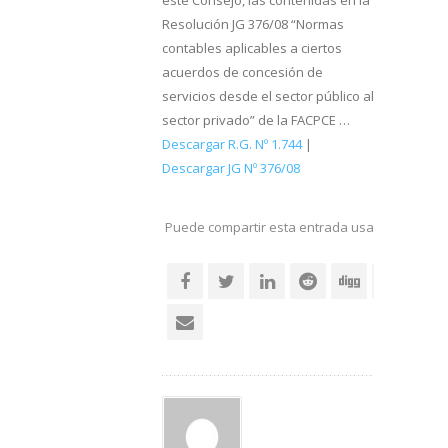
este Consejo, las contenidas en la
Resolución JG 376/08 “Normas
contables aplicables a ciertos
acuerdos de concesión de
servicios desde el sector público al
sector privado” de la FACPCE …
Descargar R.G. Nº 1.744
|
Descargar JG Nº 376/08
Puede compartir esta entrada usando sus re
social