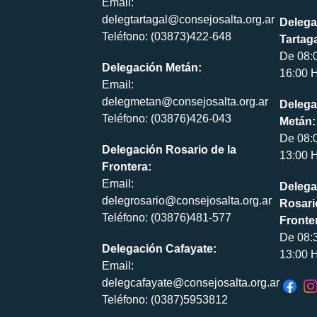
Email:
delegtartagal@consejosalta.org.ar
Delega
Teléfono: (03873)422-648
Tartaga
De 08:
Delegación Metán:
16:00 H
Email:
delegmetan@consejosalta.org.ar
Delega
Teléfono: (03876)426-043
Metán:
De 08:
Delegación Rosario de la
13:00 H
Frontera:
Email:
Delega
delegrosario@consejosalta.org.ar
Rosari
Teléfono: (03876)481-577
Fronte
De 08:
Delegación Cafayate:
13:00 H
Email:
delegcafayate@consejosalta.org.ar
Teléfono: (0387)5953812