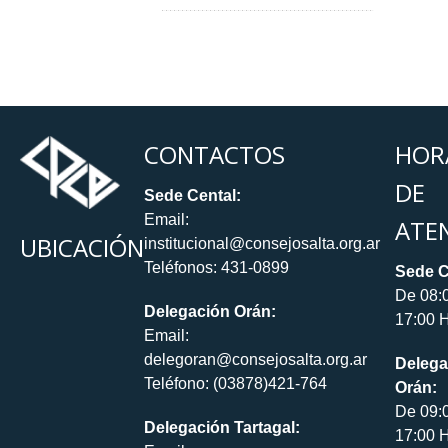
CONTACTOS
HOR
DE
Sede Cental:
Email:
ATE
UBICACIÓN
institucional@consejosalta.org.ar
Teléfonos: 431-0899
Sede C
De 08:
Delegación Orán:
17:00 H
Email:
delegoran@consejosalta.org.ar
Delega
Teléfono: (03878)421-764
Orán:
De 09:
Delegación Tartagal:
17:00 H