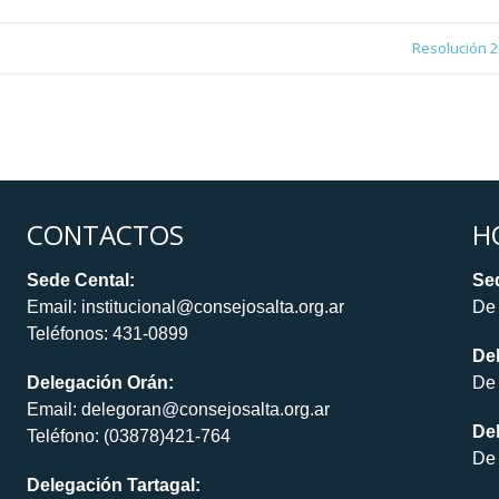
Resolución 2
CONTACTOS
H
Sede Cental:
Sed
Email: institucional@consejosalta.org.ar
De 
Teléfonos: 431-0899
De
Delegación Orán:
De 
Email: delegoran@consejosalta.org.ar
Del
Teléfono: (03878)421-764
De 
Delegación Tartagal: