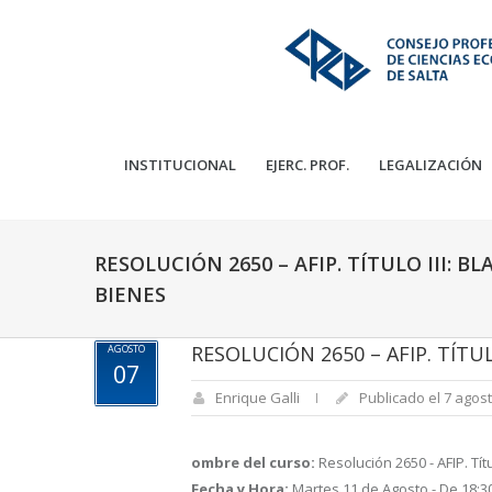
INSTITUCIONAL
EJERC. PROF.
LEGALIZACIÓN
RESOLUCIÓN 2650 – AFIP. TÍTULO III:
BIENES
RESOLUCIÓN 2650 – AFIP. TÍT
AGOSTO
07
Enrique Galli
Publicado el 7 agost
ombre del curso:
Resolución 2650 - AFIP. Tí
Fecha y Hora:
Martes 11 de Agosto - De 18:30