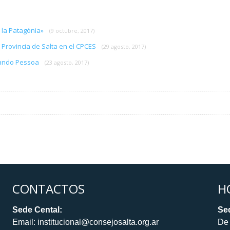
e la Patagónia»
(9 octubre, 2017)
 Provincia de Salta en el CPCES
(29 agosto, 2017)
rnando Pessoa
(23 agosto, 2017)
CONTACTOS
H
Sede Cental:
Sed
Email: institucional@consejosalta.org.ar
De 