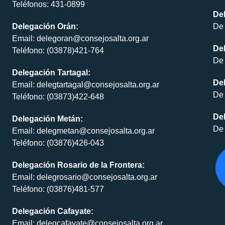
Teléfonos: 431-0899
De
Delegación Orán:
De 
Email: delegoran@consejosalta.org.ar
Del
Teléfono: (03878)421-764
De 
Delegación Tartagal:
De
Email: delegtartagal@consejosalta.org.ar
De 
Teléfono: (03873)422-648
Del
Delegación Metán:
De 
Email: delegmetan@consejosalta.org.ar
Teléfono: (03876)426-043
Delegación Rosario de la Frontera:
Email: delegrosario@consejosalta.org.ar
Teléfono: (03876)481-577
Delegación Cafayate:
Email: delegcafayate@consejosalta.org.ar