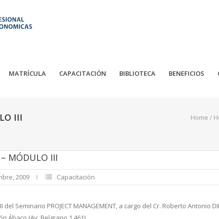
MATRÍCULA
CAPACITACIÓN
BIBLIOTECA
BENEFICIOS
O III
Home
/
H
– MÓDULO III
mbre, 2009
Capacitación
o III del Seminario PROJECT MANAGEMENT, a cargo del Cr. Roberto Antonio D
lón Ábaco (Av. Belgrano 1.461)