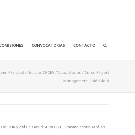
COMISIONES
CONVOCATORIAS
CONTACTO
ome Principal
/
Noticias CPCES
/
Capacitación
/
Curso Project
Management – Módulo III
IB ASHUR y del Lic. David SPINOZZI. El mismo continuará en