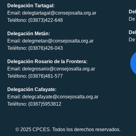
Delegación Tartagal:
De
Email: delegtartagal@consejosalta.org.ar
De 
Teléfono: (03873)422-648
Del
Delegación Metán:
De 
Email: delegmetan@consejosalta.org.ar
Teléfono: (03876)426-043
Delegación Rosario de la Frontera:
Email: delegrosario@consejosalta.org.ar
Teléfono: (03876)481-577
Delegación Cafayate:
Email: delegcafayate@consejosalta.org.ar
Teléfono: (0387)5953812
© 2025 CPCES. Todos los derechos reservados.