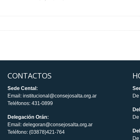
CONTACTOS
H
Sede Cental:
Sed
Email: institucional@consejosalta.org.ar
De 
Teléfonos: 431-0899
De
Delegación Orán:
De 
Email: delegoran@consejosalta.org.ar
Del
Teléfono: (03878)421-764
De 