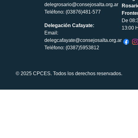
delegrosario@consejosalta.org.ar
Rosari
Teléfono: (03876)481-577
Fronte
De 08:
Delegación Cafayate:
13:00 H
Email:
delegcafayate@consejosalta.org.ar
Teléfono: (0387)5953812
© 2025 CPCES. Todos los derechos reservados.