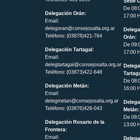
Sede C
De 08:
Delegación Orán:
17:00 H
Email:
delegoran@consejosalta.org.ar
Delega
Teléfono: (03878)421-764
Orán:
De 09:
Delegación Tartagal:
17:00 H
Email:
delegtartagal@consejosalta.org.ar
Delega
Teléfono: (03873)422-648
Tartaga
De 08:
Delegación Metán:
16:00 H
Email:
delegmetan@consejosalta.org.ar
Delega
Teléfono: (03876)426-043
Metán:
De 08:
Delegación Rosario de la
13:00 H
Frontera:
Email:
Delega