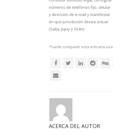
constituir domicilio legal, consignar
números de teléfonos fijo, celular
y dirección de e-mail y manifestar
en que jurisdicción desea actuar
(Salta, Jujuy y Orán)
Puede compartir esta entrada usando sus re
social
ACERCA DEL AUTOR