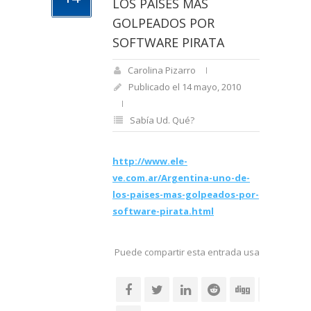
LOS PAÍSES MÁS
GOLPEADOS POR
SOFTWARE PIRATA
Carolina Pizarro
Publicado el 14 mayo, 2010
Sabía Ud. Qué?
http://www.ele-
ve.com.ar/Argentina-uno-de-
los-paises-mas-golpeados-por-
software-pirata.html
Puede compartir esta entrada usando sus re
social