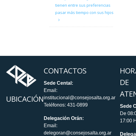
tienen entre sus preferencias
pasar más tiempo con sus hijos
CONTACTOS
HOR
DE
Sede Cental:
Email:
ATE
UBICACIÓN
institucional@consejosalta.org.ar
Teléfonos: 431-0899
Sede C
De 08:
Delegación Orán:
17:00 H
Email:
delegoran@consejosalta.org.ar
Delega