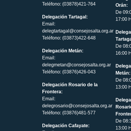
Teléfono: (03878)421-764
Orán:
De 09:
Delegación Tartagal:
17:00 H
Email:
delegtartagal@consejosalta.org.ar
Delega
Teléfono: (03873)422-648
Tartaga
De 08:
Delegación Metán:
16:00 H
Email:
delegmetan@consejosalta.org.ar
Delega
Teléfono: (03876)426-043
Metán:
De 08:
Delegación Rosario de la
13:00 H
Frontera:
Email:
Delega
delegrosario@consejosalta.org.ar
Rosari
Teléfono: (03876)481-577
Fronte
De 08:
Delegación Cafayate:
13:00 H