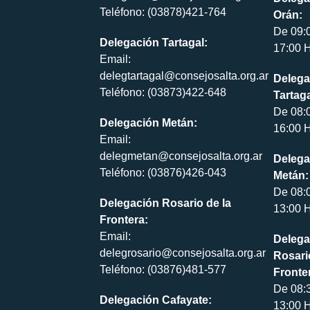
Teléfono: (03878)421-764
Orán:
De 09:
Delegación Tartagal:
17:00 H
Email:
delegtartagal@consejosalta.org.ar
Delega
Teléfono: (03873)422-648
Tartaga
De 08:
Delegación Metán:
16:00 H
Email:
delegmetan@consejosalta.org.ar
Delega
Teléfono: (03876)426-043
Metán:
De 08:
Delegación Rosario de la
13:00 H
Frontera:
Email:
Delega
delegrosario@consejosalta.org.ar
Rosari
Teléfono: (03876)481-577
Fronte
De 08:
Delegación Cafayate:
13:00 H