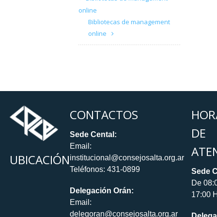
online
Bibliotecas de management
online
CONTACTOS
HOR
DE
Sede Cental:
Email:
ATE
UBICACIÓN
institucional@consejosalta.org.ar
Teléfonos: 431-0899
Sede C
De 08:
Delegación Orán:
17:00 H
Email:
delegoran@consejosalta.org.ar
Delega