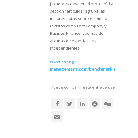
jugadores clave en el proceso). La
sección “artículos” agrupa las
mejores notas sobre el tema de
revistas como Fast Company y
Busines Finance, además de
algunas de especialistas
independientes.
www.change-
management.com/benchmarking.htm
Puede compartir esta entrada usando sus re
social