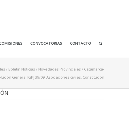
COMISIONES
CONVOCATORIAS
CONTACTO
des
/
Boletin Noticias
/
Novedades Provinciales
/
Catamarca-
lución General IGPJ 39/09. Asociaciones civiles. Constitución
IÓN