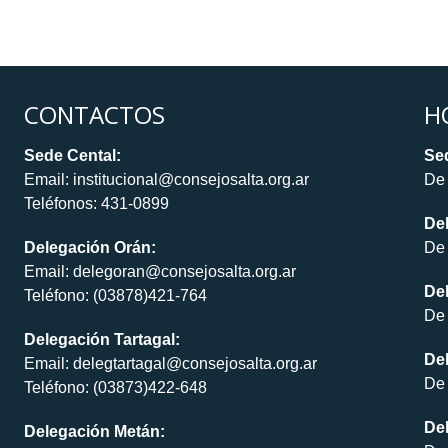
CONTACTOS
H
Sede Cental:
Sed
Email: institucional@consejosalta.org.ar
De 
Teléfonos: 431-0899
De
Delegación Orán:
De 
Email: delegoran@consejosalta.org.ar
Del
Teléfono: (03878)421-764
De 
Delegación Tartagal:
De
Email: delegtartagal@consejosalta.org.ar
De 
Teléfono: (03873)422-648
Del
Delegación Metán: