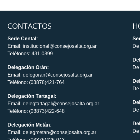
CONTACTOS
H
Sede Cental:
Sed
Email: institucional@consejosalta.org.ar
De 
Teléfonos: 431-0899
De
Delegación Orán:
De 
Email: delegoran@consejosalta.org.ar
Del
Teléfono: (03878)421-764
De 
Delegación Tartagal:
De
Email: delegtartagal@consejosalta.org.ar
De 
Teléfono: (03873)422-648
Del
Delegación Metán:
De 
Email: delegmetan@consejosalta.org.ar
Teléfono: (03876)426-043