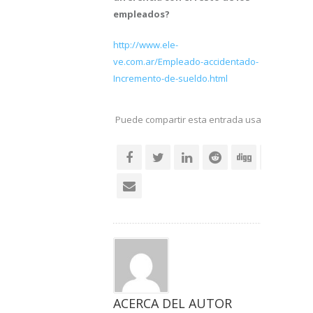
empleados?
http://www.ele-
ve.com.ar/Empleado-accidentado-
Incremento-de-sueldo.html
Puede compartir esta entrada usando sus re
social
ACERCA DEL AUTOR