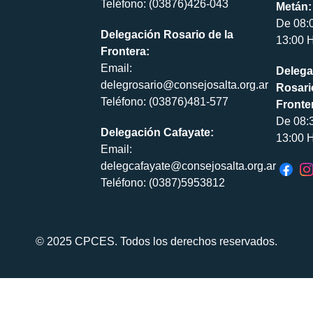
Teléfono: (03876)426-043
Metán:
De 08:
Delegación Rosario de la
13:00 H
Frontera:
Email:
Delega
delegrosario@consejosalta.org.ar
Rosari
Teléfono: (03876)481-577
Fronte
De 08:
Delegación Cafayate:
13:00 H
Email:
delegcafayate@consejosalta.org.ar
Teléfono: (0387)5953812
© 2025 CPCES. Todos los derechos reservados.