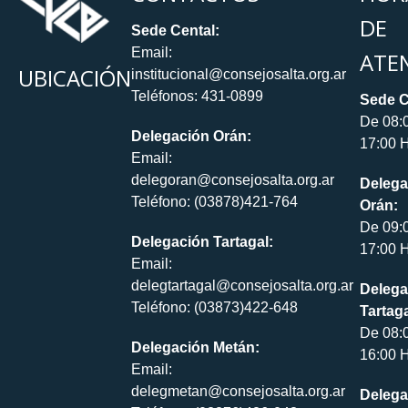
DE
Sede Cental:
Email:
ATE
UBICACIÓN
institucional@consejosalta.org.ar
Teléfonos: 431-0899
Sede C
De 08:
Delegación Orán:
17:00 H
Email:
delegoran@consejosalta.org.ar
Delega
Teléfono: (03878)421-764
Orán:
De 09:
Delegación Tartagal:
17:00 H
Email:
delegtartagal@consejosalta.org.ar
Delega
Teléfono: (03873)422-648
Tartaga
De 08:
Delegación Metán:
16:00 H
Email:
delegmetan@consejosalta.org.ar
Delega