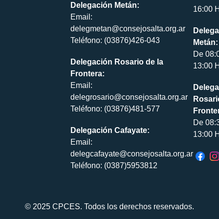
Delegación Metán:
16:00 H
Email:
delegmetan@consejosalta.org.ar
Delega
Teléfono: (03876)426-043
Metán:
De 08:
Delegación Rosario de la
13:00 H
Frontera:
Email:
Delega
delegrosario@consejosalta.org.ar
Rosari
Teléfono: (03876)481-577
Fronte
De 08:
Delegación Cafayate:
13:00 H
Email:
delegcafayate@consejosalta.org.ar
Teléfono: (0387)5953812
© 2025 CPCES. Todos los derechos reservados.