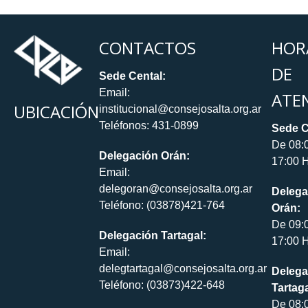
CONTACTOS
HOR
DE
Sede Cental:
Email:
ATE
UBICACIÓN
institucional@consejosalta.org.ar
Teléfonos: 431-0899
Sede C
De 08:
Delegación Orán:
17:00 H
Email:
delegoran@consejosalta.org.ar
Delega
Teléfono: (03878)421-764
Orán:
De 09:
Delegación Tartagal:
17:00 H
Email:
delegtartagal@consejosalta.org.ar
Delega
Teléfono: (03873)422-648
Tartaga
De 08: