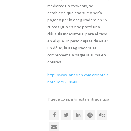
mediante un convenio, se
estableció que esa suma sería
pagada por la aseguradora en 15
cuotas iguales y se pactó una
cláusula indexatoria: para el caso
en el que un peso dejase de valer
un dólar, la aseguradora se
comprometía a pagar la suma en
dólares.
http://www.lanacion.com.ar/nota.asp?
nota_id=1258640
Puede compartir esta entrada usando sus re
social