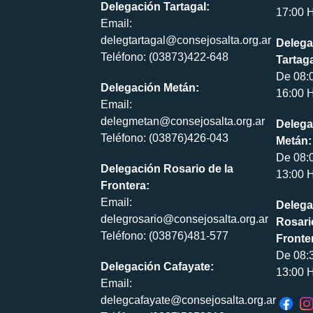
Delegación Tartagal:
17:00 H
Email:
delegtartagal@consejosalta.org.ar
Delega
Teléfono: (03873)422-648
Tartaga
De 08:
Delegación Metán:
16:00 H
Email:
delegmetan@consejosalta.org.ar
Delega
Teléfono: (03876)426-043
Metán:
De 08:
Delegación Rosario de la
13:00 H
Frontera:
Email:
Delega
delegrosario@consejosalta.org.ar
Rosari
Teléfono: (03876)481-577
Fronte
De 08:
Delegación Cafayate:
13:00 H
Email:
delegcafayate@consejosalta.org.ar