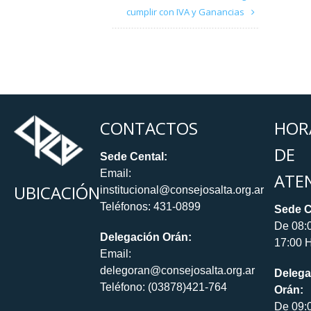
cumplir con IVA y Ganancias
CONTACTOS
HOR
DE
Sede Cental:
Email:
ATE
UBICACIÓN
institucional@consejosalta.org.ar
Teléfonos: 431-0899
Sede C
De 08:
Delegación Orán:
17:00 H
Email:
delegoran@consejosalta.org.ar
Delega
Teléfono: (03878)421-764
Orán:
De 09: