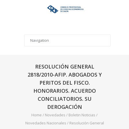
RESOLUCIÓN GENERAL
2818/2010-AFIP. ABOGADOS Y
PERITOS DEL FISCO.
HONORARIOS. ACUERDO
CONCILIATORIOS. SU
DEROGACIÓN
Home
/
Novedades
/
Boletin Noticias
/
Novedades Nacionales
/
Resolución General