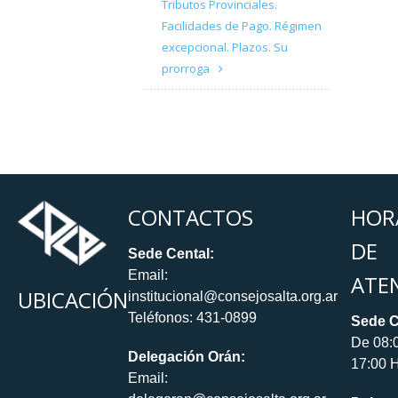
Tributos Provinciales.
Facilidades de Pago. Régimen
excepcional. Plazos. Su
prorroga
CONTACTOS
HOR
DE
Sede Cental:
Email:
ATE
UBICACIÓN
institucional@consejosalta.org.ar
Teléfonos: 431-0899
Sede C
De 08:
Delegación Orán:
17:00 H
Email: