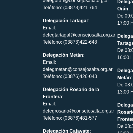
delegoran@consejosalta.org.ar
Delega
Teléfono: (03878)421-764
Orán:
De 09:
Delegación Tartagal:
17:00 H
Email:
delegtartagal@consejosalta.org.ar
Delega
Teléfono: (03873)422-648
Tartaga
De 08:
Delegación Metán:
16:00 H
Email:
delegmetan@consejosalta.org.ar
Delega
Teléfono: (03876)426-043
Metán:
De 08:
Delegación Rosario de la
13:00 H
Frontera:
Email:
Delega
delegrosario@consejosalta.org.ar
Rosari
Teléfono: (03876)481-577
Fronte
De 08:
Delegación Cafayate: