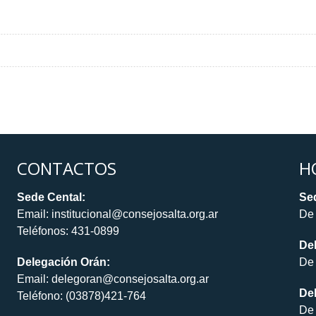
CONTACTOS
H
Sede Cental:
Sed
Email: institucional@consejosalta.org.ar
De 
Teléfonos: 431-0899
De
Delegación Orán:
De 
Email: delegoran@consejosalta.org.ar
Del
Teléfono: (03878)421-764
De 