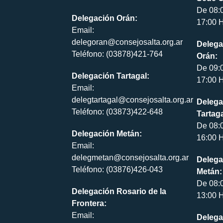
De 08:
Delegación Orán:
17:00 H
Email:
delegoran@consejosalta.org.ar
Delega
Teléfono: (03878)421-764
Orán:
De 09:
Delegación Tartagal:
17:00 H
Email:
delegtartagal@consejosalta.org.ar
Delega
Teléfono: (03873)422-648
Tartaga
De 08:
Delegación Metán:
16:00 H
Email:
delegmetan@consejosalta.org.ar
Delega
Teléfono: (03876)426-043
Metán:
De 08:
Delegación Rosario de la
13:00 H
Frontera:
Email:
Delega