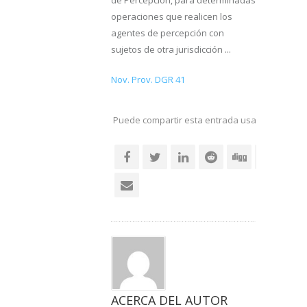
de Percepción, para determinadas
operaciones que realicen los
agentes de percepción con
sujetos de otra jurisdicción ...
Nov. Prov. DGR 41
Puede compartir esta entrada usando sus re
social
ACERCA DEL AUTOR