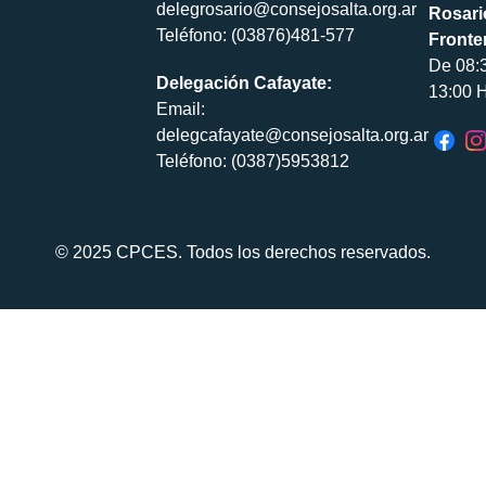
delegrosario@consejosalta.org.ar
Rosari
Teléfono: (03876)481-577
Fronte
De 08:
Delegación Cafayate:
13:00 H
Email:
delegcafayate@consejosalta.org.ar
Teléfono: (0387)5953812
© 2025 CPCES. Todos los derechos reservados.