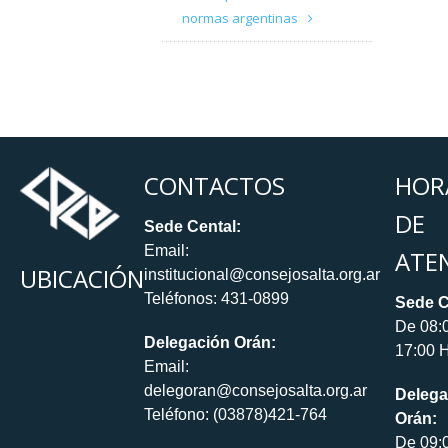
normas argentinas
CONTACTOS
HOR
DE
Sede Cental:
Email:
ATE
UBICACIÓN
institucional@consejosalta.org.ar
Teléfonos: 431-0899
Sede C
De 08:
Delegación Orán:
17:00 H
Email:
delegoran@consejosalta.org.ar
Delega
Teléfono: (03878)421-764
Orán:
De 09: