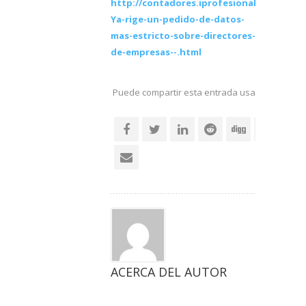
http://contadores.iprofesional.com/notas
Ya-rige-un-pedido-de-datos-
mas-estricto-sobre-directores-
de-empresas--.html
Puede compartir esta entrada usando sus re
social
ACERCA DEL AUTOR