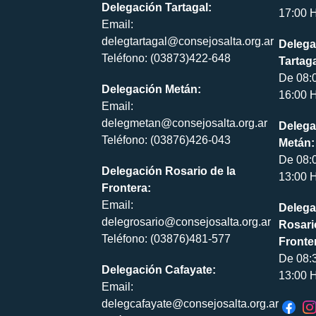
Delegación Tartagal:
17:00 H
Email:
delegtartagal@consejosalta.org.ar
Delega
Teléfono: (03873)422-648
Tartaga
De 08:
Delegación Metán:
16:00 H
Email:
delegmetan@consejosalta.org.ar
Delega
Teléfono: (03876)426-043
Metán:
De 08:
Delegación Rosario de la
13:00 H
Frontera:
Email:
Delega
delegrosario@consejosalta.org.ar
Rosari
Teléfono: (03876)481-577
Fronte
De 08:
Delegación Cafayate:
13:00 H
Email:
delegcafayate@consejosalta.org.ar