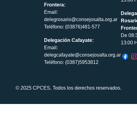
Frontera:
Email:
Delega
delegrosario@consejosalta.org.ar
Rosari
Teléfono: (03876)481-577
Fronte
De 08:
Delegación Cafayate:
13:00 H
Email:
delegcafayate@consejosalta.org.ar
Teléfono: (0387)5953812
© 2025 CPCES. Todos los derechos reservados.