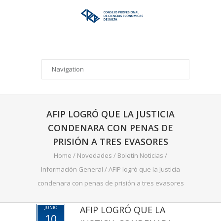
AFIP LOGRÓ QUE LA JUSTICIA
CONDENARA CON PENAS DE
PRISIÓN A TRES EVASORES
Home
/
Novedades
/
Boletin Noticias
/
Información General
/
AFIP logró que la Justicia
condenara con penas de prisión a tres evasores
AFIP LOGRÓ QUE LA
JUNIO
10