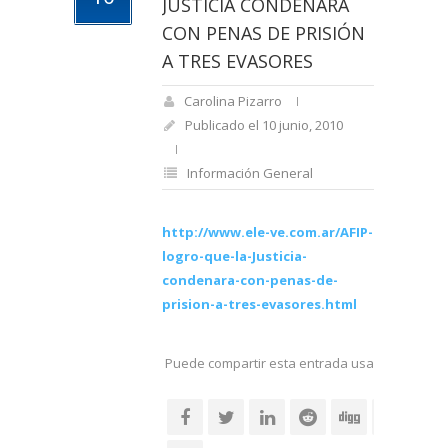
JUSTICIA CONDENARA
CON PENAS DE PRISIÓN
A TRES EVASORES
Carolina Pizarro
Publicado el 10 junio, 2010
Información General
http://www.ele-ve.com.ar/AFIP-
logro-que-la-Justicia-
condenara-con-penas-de-
prision-a-tres-evasores.html
Puede compartir esta entrada usando sus re
social