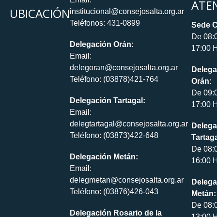
ATE
UBICACIÓN
institucional@consejosalta.org.ar
Teléfonos: 431-0899
Sede C
De 08:
Delegación Orán:
17:00 H
Email:
delegoran@consejosalta.org.ar
Delega
Teléfono: (03878)421-764
Orán:
De 09:
Delegación Tartagal:
17:00 H
Email:
delegtartagal@consejosalta.org.ar
Delega
Teléfono: (03873)422-648
Tartaga
De 08:
Delegación Metán:
16:00 H
Email:
delegmetan@consejosalta.org.ar
Delega
Teléfono: (03876)426-043
Metán:
De 08:
Delegación Rosario de la
13:00 H