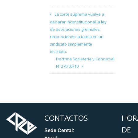
La corte suprema vuelve a
declarar inconstitucional la ley
de asociaciones gremiales
reconociendo la tutela en un
sindicato simplemente
inscripto.
Doctrina Societaria y Concursal
Nº 270 05/10
CONTACTOS
HOR
DE
Sede Cental:
Email: