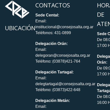
CONTACTOS
HOR
DE
Sede Cental:
Email:
ATE
UBICACIÓN
institucional@consejosalta.org.ar
Teléfonos: 431-0899
Sede C
De 08:
Delegación Orán:
17:00 H
Email:
delegoran@consejosalta.org.ar
Delega
Teléfono: (03878)421-764
Orán:
De 09:
Delegación Tartagal:
17:00 H
Email:
delegtartagal@consejosalta.org.ar
Delega
Teléfono: (03873)422-648
Tartaga
De 08:
Delegación Metán:
16:00 H
Email: