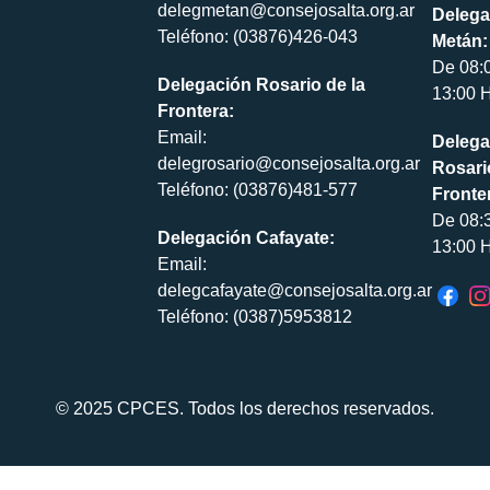
delegmetan@consejosalta.org.ar
Delega
Teléfono: (03876)426-043
Metán:
De 08:
Delegación Rosario de la
13:00 H
Frontera:
Email:
Delega
delegrosario@consejosalta.org.ar
Rosari
Teléfono: (03876)481-577
Fronte
De 08:
Delegación Cafayate:
13:00 H
Email:
delegcafayate@consejosalta.org.ar
Teléfono: (0387)5953812
© 2025 CPCES. Todos los derechos reservados.