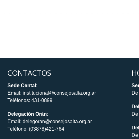
CONTACTOS
H
Sede Cental:
Sed
Email: institucional@consejosalta.org.ar
De 
Teléfonos: 431-0899
De
Delegación Orán:
De 
Email: delegoran@consejosalta.org.ar
Del
Teléfono: (03878)421-764
De 