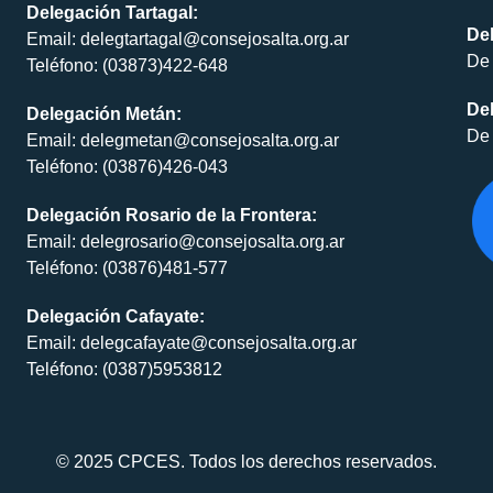
Delegación Tartagal:
De
Email: delegtartagal@consejosalta.org.ar
De 
Teléfono: (03873)422-648
Del
Delegación Metán:
De 
Email: delegmetan@consejosalta.org.ar
Teléfono: (03876)426-043
Delegación Rosario de la Frontera:
Email: delegrosario@consejosalta.org.ar
Teléfono: (03876)481-577
Delegación Cafayate:
Email: delegcafayate@consejosalta.org.ar
Teléfono: (0387)5953812
© 2025 CPCES. Todos los derechos reservados.