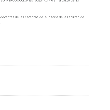
 SU INTRODUCCION EN NUESTRO PAIS” , a cargo del Dr.
e docentes de las Cátedras de Auditoría de la Facultad de
.