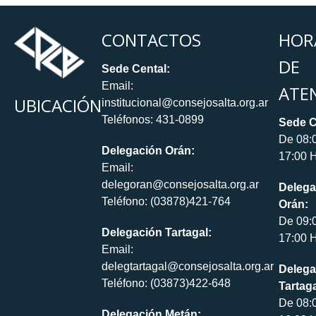
CONTACTOS
HOR
DE
Sede Cental:
Email:
ATE
UBICACIÓN
institucional@consejosalta.org.ar
Teléfonos: 431-0899
Sede C
De 08:
Delegación Orán:
17:00 H
Email:
delegoran@consejosalta.org.ar
Delega
Teléfono: (03878)421-764
Orán:
De 09:
Delegación Tartagal:
17:00 H
Email:
delegtartagal@consejosalta.org.ar
Delega
Teléfono: (03873)422-648
Tartaga
De 08:
Delegación Metán: