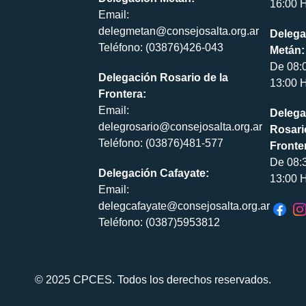
16:00 H
Email:
delegmetan@consejosalta.org.ar
Delega
Teléfono: (03876)426-043
Metán:
De 08:
Delegación Rosario de la
13:00 H
Frontera:
Email:
Delega
delegrosario@consejosalta.org.ar
Rosari
Teléfono: (03876)481-577
Fronte
De 08:
Delegación Cafayate:
13:00 H
Email:
delegcafayate@consejosalta.org.ar
Teléfono: (0387)5953812
© 2025 CPCES. Todos los derechos reservados.