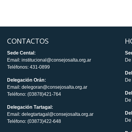
CONTACTOS
H
Sede Cental:
Sed
Email: institucional@consejosalta.org.ar
De 
Teléfonos: 431-0899
De
Delegación Orán:
De 
Email: delegoran@consejosalta.org.ar
Del
Teléfono: (03878)421-764
De 
Delegación Tartagal:
De
Email: delegtartagal@consejosalta.org.ar
De 
Teléfono: (03873)422-648