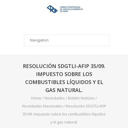
RESOLUCIÓN SDGTLI-AFIP 35/09.
IMPUESTO SOBRE LOS
COMBUSTIBLES LÍQUIDOS Y EL
GAS NATURAL.
Home
/
Novedades
/
Boletin Noticias
/
Novedades Nacionales
/
Resolución SDGTLI-AFIP
35/09. Impuesto sobre los combustibles líquidos
y el gas natural.