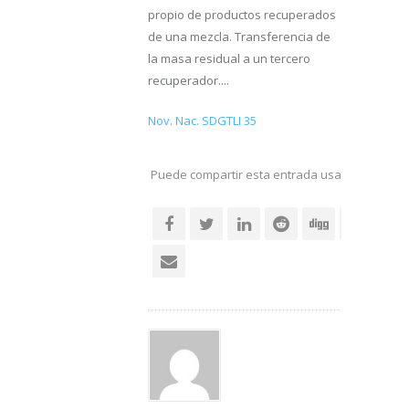
propio de productos recuperados
de una mezcla. Transferencia de
la masa residual a un tercero
recuperador....
Nov. Nac. SDGTLI 35
Puede compartir esta entrada usando sus re
social