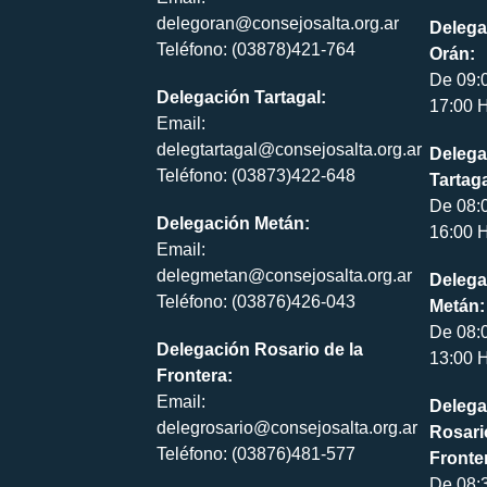
delegoran@consejosalta.org.ar
Delega
Teléfono: (03878)421-764
Orán:
De 09:
Delegación Tartagal:
17:00 H
Email:
delegtartagal@consejosalta.org.ar
Delega
Teléfono: (03873)422-648
Tartaga
De 08:
Delegación Metán:
16:00 H
Email:
delegmetan@consejosalta.org.ar
Delega
Teléfono: (03876)426-043
Metán:
De 08:
Delegación Rosario de la
13:00 H
Frontera:
Email:
Delega
delegrosario@consejosalta.org.ar
Rosari
Teléfono: (03876)481-577
Fronte
De 08: