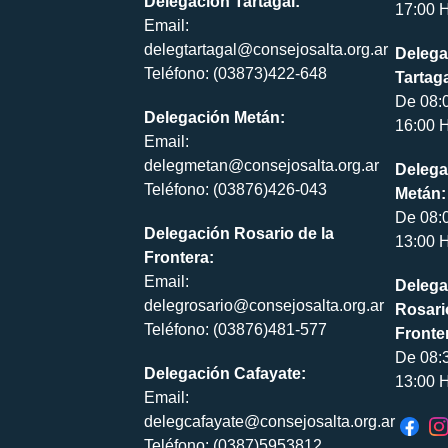
Delegación Tartagal:
17:00 H
Email:
delegtartagal@consejosalta.org.ar
Delega
Teléfono: (03873)422-648
Tartaga
De 08:
Delegación Metán:
16:00 H
Email:
delegmetan@consejosalta.org.ar
Delega
Teléfono: (03876)426-043
Metán:
De 08:
Delegación Rosario de la
13:00 H
Frontera:
Email:
Delega
delegrosario@consejosalta.org.ar
Rosari
Teléfono: (03876)481-577
Fronte
De 08:
Delegación Cafayate:
13:00 H
Email:
delegcafayate@consejosalta.org.ar
Teléfono: (0387)5953812