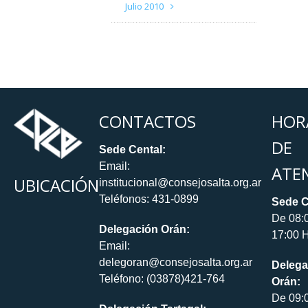
Julio 2010
CONTACTOS
HOR
DE
Sede Cental:
Email:
ATE
UBICACIÓN
institucional@consejosalta.org.ar
Teléfonos: 431-0899
Sede C
De 08:
Delegación Orán:
17:00 H
Email:
delegoran@consejosalta.org.ar
Delega
Teléfono: (03878)421-764
Orán:
De 09: