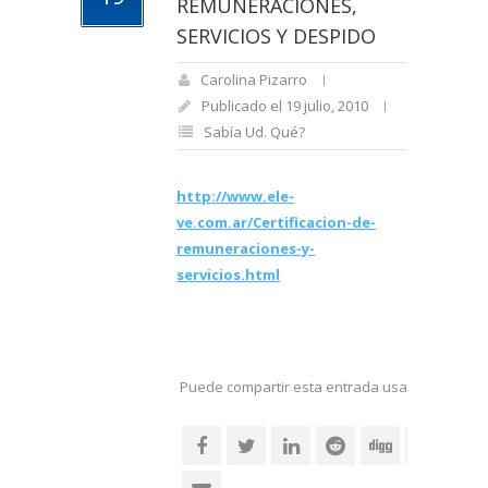
REMUNERACIONES,
SERVICIOS Y DESPIDO
Carolina Pizarro
Publicado el 19 julio, 2010
Sabía Ud. Qué?
http://www.ele-
ve.com.ar/Certificacion-de-
remuneraciones-y-
servicios.html
Puede compartir esta entrada usando sus re
social