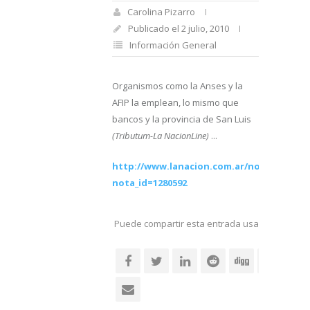
Carolina Pizarro
Publicado el 2 julio, 2010
Información General
Organismos como la Anses y la
AFIP la emplean, lo mismo que
bancos y la provincia de San Luis
(Tributum-La NacionLine)
...
http://www.lanacion.com.ar/nota.asp?
nota_id=1280592
Puede compartir esta entrada usando sus re
social