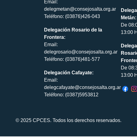
Email:
delegmetan@consejosalta.org.ar
Delega
Teléfono: (03876)426-043
Metán:
De 08:
Delegación Rosario de la
13:00 H
Frontera:
Email:
Delega
delegrosario@consejosalta.org.ar
Rosari
Teléfono: (03876)481-577
Fronte
De 08:
Delegación Cafayate:
13:00 H
Email:
delegcafayate@consejosalta.org.ar
Teléfono: (0387)5953812
© 2025 CPCES. Todos los derechos reservados.