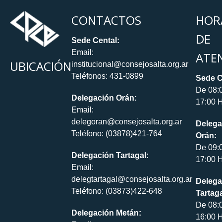
CONTACTOS
HOR
DE
Sede Cental:
Email:
ATE
UBICACIÓN
institucional@consejosalta.org.ar
Teléfonos: 431-0899
Sede C
De 08:
Delegación Orán:
17:00 H
Email:
delegoran@consejosalta.org.ar
Delega
Teléfono: (03878)421-764
Orán:
De 09:
Delegación Tartagal:
17:00 H
Email:
delegtartagal@consejosalta.org.ar
Delega
Teléfono: (03873)422-648
Tartaga
De 08:
Delegación Metán:
16:00 H