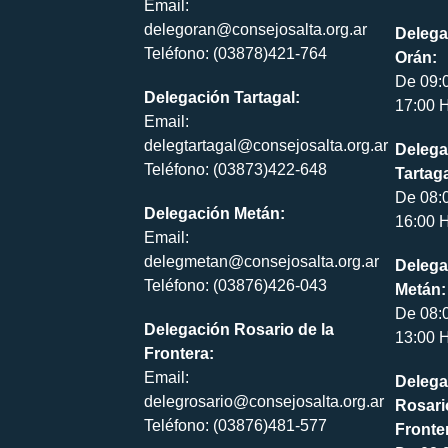
Email:
delegoran@consejosalta.org.ar
Delega
Teléfono: (03878)421-764
Orán:
De 09:
Delegación Tartagal:
17:00 H
Email:
delegtartagal@consejosalta.org.ar
Delega
Teléfono: (03873)422-648
Tartaga
De 08:
Delegación Metán:
16:00 H
Email:
delegmetan@consejosalta.org.ar
Delega
Teléfono: (03876)426-043
Metán:
De 08:
Delegación Rosario de la
13:00 H
Frontera:
Email:
Delega
delegrosario@consejosalta.org.ar
Rosari
Teléfono: (03876)481-577
Fronte