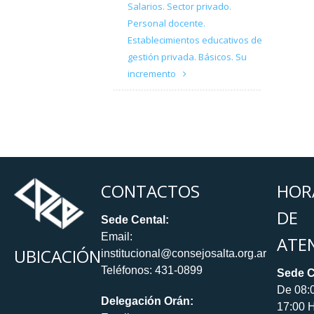
Salarios. Sector privado.
Personal docente.
Establecimientos educativos de
gestión privada. Básicos. Su
incremento
CONTACTOS
HOR
DE
Sede Cental:
Email:
ATE
UBICACIÓN
institucional@consejosalta.org.ar
Teléfonos: 431-0899
Sede C
De 08:
Delegación Orán:
17:00 H