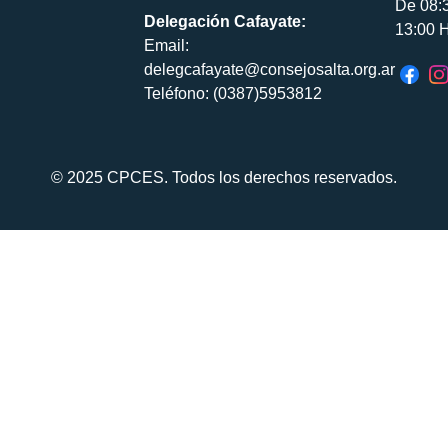
De 08:
Delegación Cafayate:
13:00 H
Email:
delegcafayate@consejosalta.org.ar
Teléfono: (0387)5953812
© 2025 CPCES. Todos los derechos reservados.