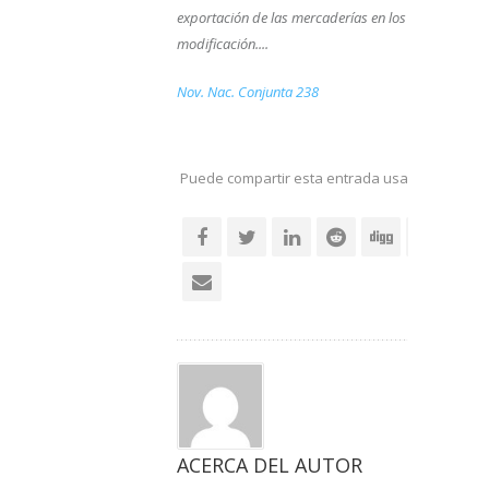
exportación de las mercaderías en los plazos previst
modificación....
Nov. Nac. Conjunta 238
Puede compartir esta entrada usando sus re
social
ACERCA DEL AUTOR