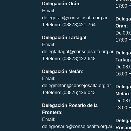
Delegación Orán:
17:00 H
Email:
delegoran@consejosalta.org.ar
Delega
Teléfono: (03878)421-764
Orán:
De 09:
Delegación Tartagal:
17:00 H
Email:
delegtartagal@consejosalta.org.ar
Delega
Teléfono: (03873)422-648
Tartaga
De 08:
Delegación Metán:
16:00 H
Email:
delegmetan@consejosalta.org.ar
Delega
Teléfono: (03876)426-043
Metán:
De 08:
Delegación Rosario de la
13:00 H
Frontera:
Email:
Delega
delegrosario@consejosalta.org.ar
Rosari