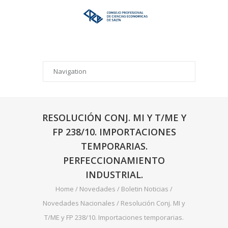
RESOLUCIÓN CONJ. MI Y T/ME Y
FP 238/10. IMPORTACIONES
TEMPORARIAS.
PERFECCIONAMIENTO
INDUSTRIAL.
Home
/
Novedades
/
Boletin Noticias
/
Novedades Nacionales
/
Resolución Conj. MI y
T/ME y FP 238/10. Importaciones temporarias.