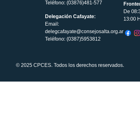
Teléfono: (03876)481-577
Fronte
De 08:
Delegación Cafayate:
13:00 H
Email:
delegcafayate@consejosalta.org.ar
Teléfono: (0387)5953812
© 2025 CPCES. Todos los derechos reservados.