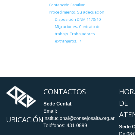
Contención Familiar.
Procedimiento. Su adecuación
Disposición DNM 1170/10.
Migraciones. Contrato de
trabajo. Trabajadores
extranjeros.
CONTACTOS
HOR
DE
Sede Cental:
Email:
ATE
UBICACIÓN
institucional@consejosalta.org.ar
Teléfonos: 431-0899
Sede C
De 08: