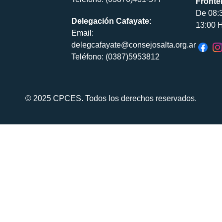
Fronte
De 08:
Delegación Cafayate:
13:00 H
Email:
delegcafayate@consejosalta.org.ar
Teléfono: (0387)5953812
© 2025 CPCES. Todos los derechos reservados.