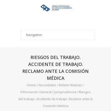
RIESGOS DEL TRABAJO.
ACCIDENTE DE TRABAJO.
RECLAMO ANTE LA COMISIÓN
MÉDICA
Home
/
Novedades
/
Boletin Noticias
/
Información General
/
Jurisprudencia
/
Riesgos
del trabajo. Accidente de trabajo. Reclamo ante la
Comisión Médica