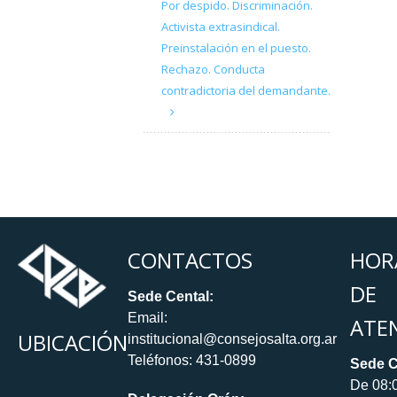
Por despido. Discriminación.
Activista extrasindical.
Preinstalación en el puesto.
Rechazo. Conducta
contradictoria del demandante.
CONTACTOS
HOR
DE
Sede Cental:
Email:
ATE
UBICACIÓN
institucional@consejosalta.org.ar
Teléfonos: 431-0899
Sede C
De 08: