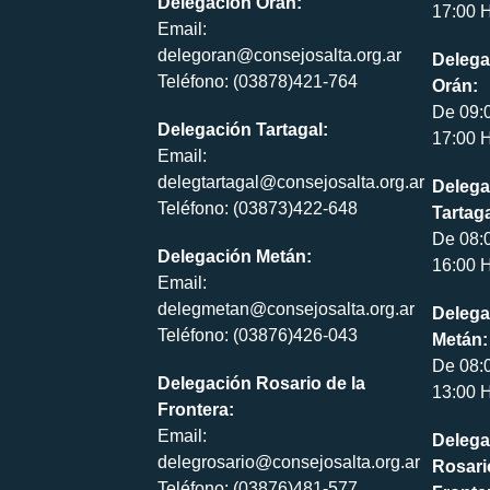
Delegación Orán:
17:00 H
Email:
delegoran@consejosalta.org.ar
Delega
Teléfono: (03878)421-764
Orán:
De 09:
Delegación Tartagal:
17:00 H
Email:
delegtartagal@consejosalta.org.ar
Delega
Teléfono: (03873)422-648
Tartaga
De 08:
Delegación Metán:
16:00 H
Email:
delegmetan@consejosalta.org.ar
Delega
Teléfono: (03876)426-043
Metán:
De 08:
Delegación Rosario de la
13:00 H
Frontera:
Email:
Delega
delegrosario@consejosalta.org.ar
Rosari
Teléfono: (03876)481-577