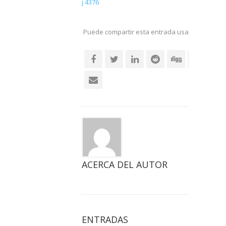
j 4376
Puede compartir esta entrada usando sus re
social
ACERCA DEL AUTOR
ENTRADAS