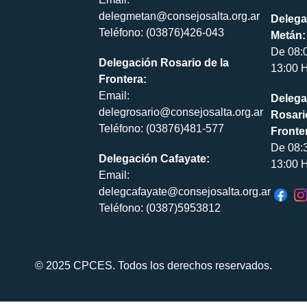
delegmetan@consejosalta.org.ar
Delega
Teléfono: (03876)426-043
Metán:
De 08:
Delegación Rosario de la
13:00 H
Frontera:
Email:
Delega
delegrosario@consejosalta.org.ar
Rosari
Teléfono: (03876)481-577
Fronte
De 08:
Delegación Cafayate:
13:00 H
Email:
delegcafayate@consejosalta.org.ar
Teléfono: (0387)5953812
© 2025 CPCES. Todos los derechos reservados.