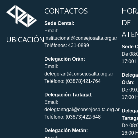
CONTACTOS
HOR
DE
Sede Cental:
Email:
ATE
UBICACIÓN
institucional@consejosalta.org.ar
Teléfonos: 431-0899
Sede C
De 08:
Delegación Orán:
17:00 H
Email:
delegoran@consejosalta.org.ar
Delega
Teléfono: (03878)421-764
Orán:
De 09:
Delegación Tartagal:
17:00 H
Email:
delegtartagal@consejosalta.org.ar
Delega
Teléfono: (03873)422-648
Tartaga
De 08:
Delegación Metán:
16:00 H
Email: