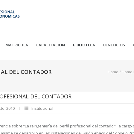
MATRÍCULA
CAPACITACIÓN
BIBLIOTECA
BENEFICIOS
ONAL DEL CONTADOR
Home
/
Home P
PROFESIONAL DEL CONTADOR
sto, 2010
Institucional
rencia sobre “La reingeniería del perfil profesional del contador”, a cargo d
 misma se desarrolló en las instalaciones del Salón Abaco del Consejo Pr