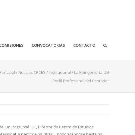
COMISIONES
CONVOCATORIAS
CONTACTO
rincipal
/
Noticias CPCES
/
Institucional
/
La Reingenieria del
Perfil Profesional del Contador
el Dr. Jorge José GIL, Director de Centro de Estudios
ofesional a partir de hs. 18:00, prolongándose hasta hs