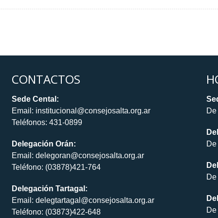
CONTACTOS
H
Sede Cental:
Sed
Email: institucional@consejosalta.org.ar
De 
Teléfonos: 431-0899
De
Delegación Orán:
De 
Email: delegoran@consejosalta.org.ar
Del
Teléfono: (03878)421-764
De 
Delegación Tartagal:
De
Email: delegtartagal@consejosalta.org.ar
De 
Teléfono: (03873)422-648