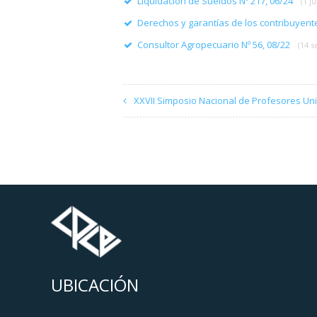
Liquidación de Sueldos Nº 217, 06/24
(1 ju
Derechos y garantías de los contribuyen
Consultor Agropecuario Nº 56, 08/22
(14 
XXVII Simposio Nacional de Profesores Uni
UBICACIÓN