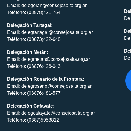
Email: delegoran@consejosalta.org.ar
Del
Teléfono: (03878)421-764
De 
Delegación Tartagal:
De
Email: delegtartagal@consejosalta.org.ar
De 
Teléfono: (03873)422-648
Del
Delegación Metán:
De 
Email: delegmetan@consejosalta.org.ar
Teléfono: (03876)426-043
Delegación Rosario de la Frontera:
Email: delegrosario@consejosalta.org.ar
Teléfono: (03876)481-577
Delegación Cafayate:
Email: delegcafayate@consejosalta.org.ar
Teléfono: (0387)5953812