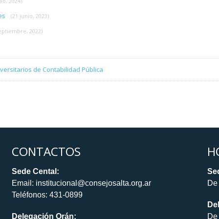
lio, 2024)
tes
(21 junio, 2023)
septiembre, 2022)
versitarios de Contabilidad Pública
CONTACTOS
H
Sede Cental:
Sed
Email: institucional@consejosalta.org.ar
De 
Teléfonos: 431-0899
De
Delegación Orán:
De 