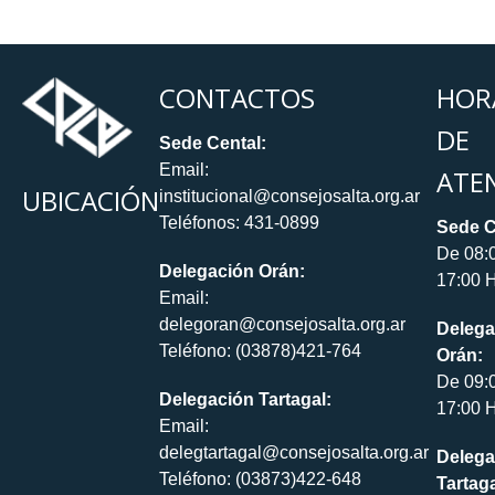
CONTACTOS
HOR
DE
Sede Cental:
Email:
ATE
UBICACIÓN
institucional@consejosalta.org.ar
Teléfonos: 431-0899
Sede C
De 08:
Delegación Orán:
17:00 H
Email:
delegoran@consejosalta.org.ar
Delega
Teléfono: (03878)421-764
Orán:
De 09:
Delegación Tartagal:
17:00 H
Email:
delegtartagal@consejosalta.org.ar
Delega
Teléfono: (03873)422-648
Tartaga