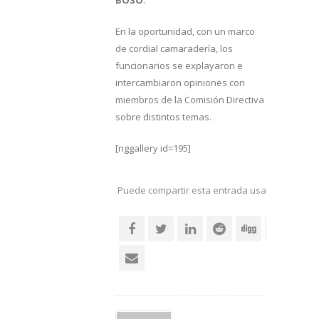
BOSO
.
En la oportunidad, con un marco
de cordial camaradería, los
funcionarios se explayaron e
intercambiaron opiniones con
miembros de la Comisión Directiva
sobre distintos temas.
[nggallery id=195]
Puede compartir esta entrada usando sus re
social