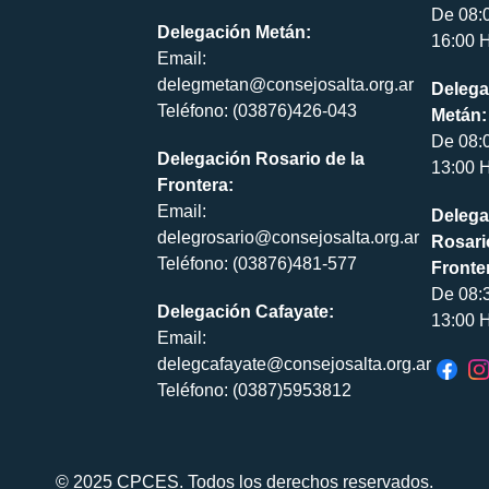
De 08:
Delegación Metán:
16:00 H
Email:
delegmetan@consejosalta.org.ar
Delega
Teléfono: (03876)426-043
Metán:
De 08:
Delegación Rosario de la
13:00 H
Frontera:
Email:
Delega
delegrosario@consejosalta.org.ar
Rosari
Teléfono: (03876)481-577
Fronte
De 08:
Delegación Cafayate:
13:00 H
Email:
delegcafayate@consejosalta.org.ar
Teléfono: (0387)5953812
© 2025 CPCES. Todos los derechos reservados.