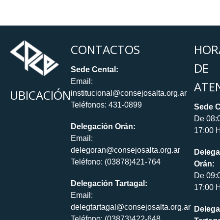
CONTACTOS
HOR
DE
Sede Cental:
Email:
ATE
UBICACIÓN
institucional@consejosalta.org.ar
Teléfonos: 431-0899
Sede C
De 08:
Delegación Orán:
17:00 H
Email:
delegoran@consejosalta.org.ar
Delega
Teléfono: (03878)421-764
Orán:
De 09:
Delegación Tartagal:
17:00 H
Email:
delegtartagal@consejosalta.org.ar
Delega
Teléfono: (03873)422-648