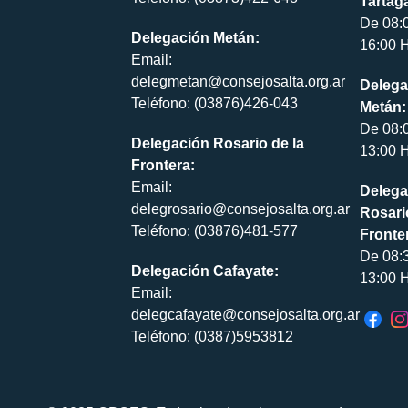
Tartaga
De 08:
Delegación Metán:
16:00 H
Email:
delegmetan@consejosalta.org.ar
Delega
Teléfono: (03876)426-043
Metán:
De 08:
Delegación Rosario de la
13:00 H
Frontera:
Email:
Delega
delegrosario@consejosalta.org.ar
Rosari
Teléfono: (03876)481-577
Fronte
De 08:
Delegación Cafayate:
13:00 H
Email:
delegcafayate@consejosalta.org.ar
Teléfono: (0387)5953812