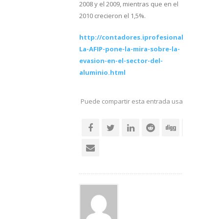
2008 y el 2009, mientras que en el
2010 crecieron el 1,5%.
http://contadores.iprofesional.com/notas
La-AFIP-pone-la-mira-sobre-la-
evasion-en-el-sector-del-
aluminio.html
Puede compartir esta entrada usando sus re
social