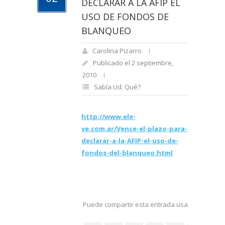
DECLARAR A LA AFIP EL
USO DE FONDOS DE
BLANQUEO
Carolina Pizarro
Publicado el 2 septiembre,
2010
Sabía Ud. Qué?
http://www.ele-
ve.com.ar/Vence-el-plazo-para-
declarar-a-la-AFIP-el-uso-de-
fondos-del-blanqueo.html
Puede compartir esta entrada usando sus re
social