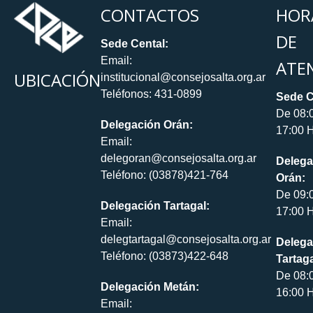
CONTACTOS
HOR
DE
Sede Cental:
Email:
ATE
UBICACIÓN
institucional@consejosalta.org.ar
Teléfonos: 431-0899
Sede C
De 08:
Delegación Orán:
17:00 H
Email:
delegoran@consejosalta.org.ar
Delega
Teléfono: (03878)421-764
Orán:
De 09:
Delegación Tartagal:
17:00 H
Email:
delegtartagal@consejosalta.org.ar
Delega
Teléfono: (03873)422-648
Tartaga
De 08:
Delegación Metán:
16:00 H
Email: