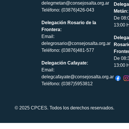
delegmetan@consejosalta.org.ar
Delega
Teléfono: (03876)426-043
Metán:
De 08:
Delegación Rosario de la
13:00 H
Frontera:
Email:
Delega
delegrosario@consejosalta.org.ar
Rosari
Teléfono: (03876)481-577
Fronte
De 08:
Delegación Cafayate:
13:00 H
Email:
delegcafayate@consejosalta.org.ar
Teléfono: (0387)5953812
© 2025 CPCES. Todos los derechos reservados.