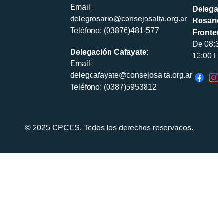
Email:
Delega
delegrosario@consejosalta.org.ar
Rosari
Teléfono: (03876)481-577
Fronte
De 08:
Delegación Cafayate:
13:00 H
Email:
delegcafayate@consejosalta.org.ar
Teléfono: (0387)5953812
© 2025 CPCES. Todos los derechos reservados.