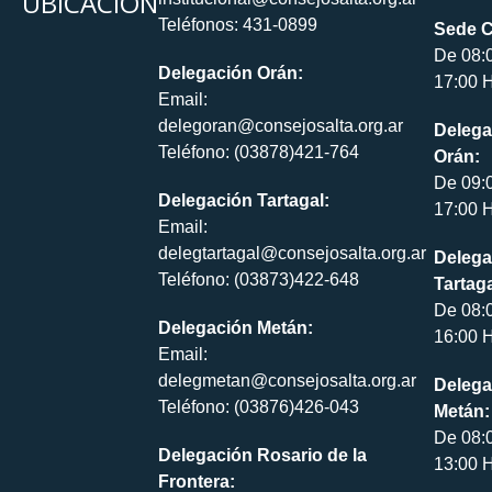
UBICACIÓN
Teléfonos: 431-0899
Sede C
De 08:
Delegación Orán:
17:00 H
Email:
delegoran@consejosalta.org.ar
Delega
Teléfono: (03878)421-764
Orán:
De 09:
Delegación Tartagal:
17:00 H
Email:
delegtartagal@consejosalta.org.ar
Delega
Teléfono: (03873)422-648
Tartaga
De 08:
Delegación Metán:
16:00 H
Email:
delegmetan@consejosalta.org.ar
Delega
Teléfono: (03876)426-043
Metán:
De 08:
Delegación Rosario de la
13:00 H
Frontera: