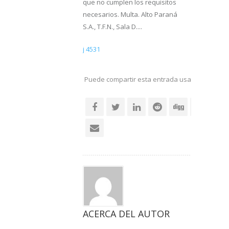
que no cumplen los requisitos
necesarios. Multa. Alto Paraná
S.A., T.F.N., Sala D....
j 4531
Puede compartir esta entrada usando sus re
social
ACERCA DEL AUTOR