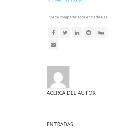
Nov. Nac. Ley 26639
Puede compartir esta entrada usando sus re
social
ACERCA DEL AUTOR
ENTRADAS