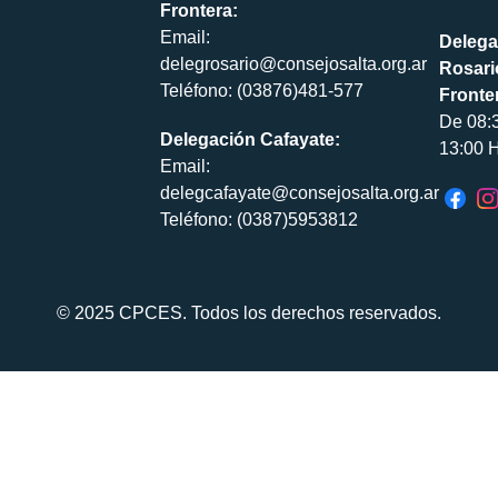
Frontera:
Email:
Delega
delegrosario@consejosalta.org.ar
Rosari
Teléfono: (03876)481-577
Fronte
De 08:
Delegación Cafayate:
13:00 H
Email:
delegcafayate@consejosalta.org.ar
Teléfono: (0387)5953812
© 2025 CPCES. Todos los derechos reservados.