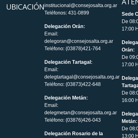
ATE
UBICACIÓN
institucional@consejosalta.org.ar
Teléfonos: 431-0899
Sede C
De 08:
Delegación Orán:
17:00 H
Email:
delegoran@consejosalta.org.ar
Delega
Teléfono: (03878)421-764
Orán:
De 09:
Delegación Tartagal:
17:00 H
Email:
delegtartagal@consejosalta.org.ar
Delega
Teléfono: (03873)422-648
Tartaga
De 08:
Delegación Metán:
16:00 H
Email:
delegmetan@consejosalta.org.ar
Delega
Teléfono: (03876)426-043
Metán:
De 08:
Delegación Rosario de la
13:00 H