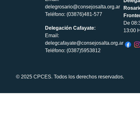
Delega
delegrosario@consejosalta.org.ar
Rosari
Teléfono: (03876)481-577
Fronte
De 08:
Delegación Cafayate:
13:00 H
Email:
delegcafayate@consejosalta.org.ar
Teléfono: (0387)5953812
© 2025 CPCES. Todos los derechos reservados.