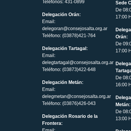
Teléfonos: 431-0899
Sede C
De 08:
Delegación Orán:
17:00 H
Email:
delegoran@consejosalta.org.ar
Delega
Teléfono: (03878)421-764
Orán:
De 09:
Delegación Tartagal:
17:00 H
Email:
delegtartagal@consejosalta.org.ar
Delega
Teléfono: (03873)422-648
Tartaga
De 08:
Delegación Metán:
16:00 H
Email:
delegmetan@consejosalta.org.ar
Delega
Teléfono: (03876)426-043
Metán:
De 08:
Delegación Rosario de la
13:00 H
Frontera:
Email: