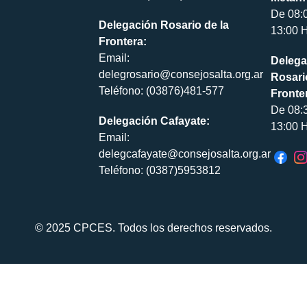
De 08:
Delegación Rosario de la
13:00 H
Frontera:
Email:
Delega
delegrosario@consejosalta.org.ar
Rosari
Teléfono: (03876)481-577
Fronte
De 08:
Delegación Cafayate:
13:00 H
Email:
delegcafayate@consejosalta.org.ar
Teléfono: (0387)5953812
© 2025 CPCES. Todos los derechos reservados.