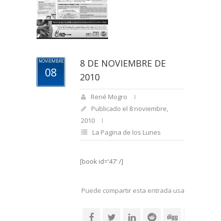
8 DE NOVIEMBRE DE
NOVIEMBRE
08
2010
René Mogro
Publicado el 8 noviembre,
2010
La Pagina de los Lunes
[book id='47' /]
Puede compartir esta entrada usando sus re
social