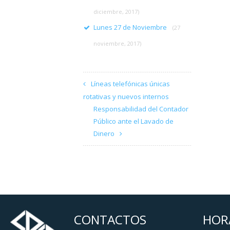
diciembre, 2017)
Lunes 27 de Noviembre
(27
noviembre, 2017)
Líneas telefónicas únicas
rotativas y nuevos internos
Responsabilidad del Contador
Público ante el Lavado de
Dinero
CONTACTOS
HOR