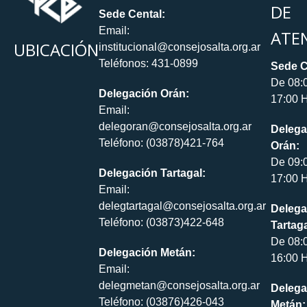
DE
Sede Cental:
Email:
ATE
UBICACIÓN
institucional@consejosalta.org.ar
Teléfonos: 431-0899
Sede C
De 08:
Delegación Orán:
17:00 H
Email:
delegoran@consejosalta.org.ar
Delega
Teléfono: (03878)421-764
Orán:
De 09:
Delegación Tartagal:
17:00 H
Email:
delegtartagal@consejosalta.org.ar
Delega
Teléfono: (03873)422-648
Tartaga
De 08:
Delegación Metán:
16:00 H
Email:
delegmetan@consejosalta.org.ar
Delega
Teléfono: (03876)426-043
Metán: