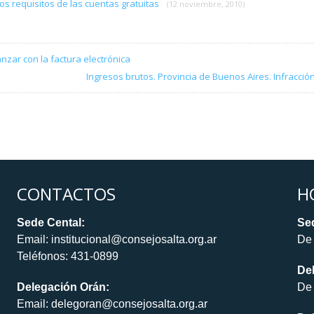
os requisitos de las cuentas gratuitas
(12 noviembre, 2010)
nzar con la factura electrónica
Ingresos brutos. Provincia de Buenos Aires. Infracció
CONTACTOS
H
Sede Cental:
Sed
Email: institucional@consejosalta.org.ar
De 
Teléfonos: 431-0899
De
Delegación Orán:
De 
Email: delegoran@consejosalta.org.ar