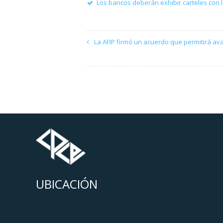
Los bancos deberán exhibir carteles con l
La AFIP firmó un acuerdo que permitirá ava
UBICACIÓN