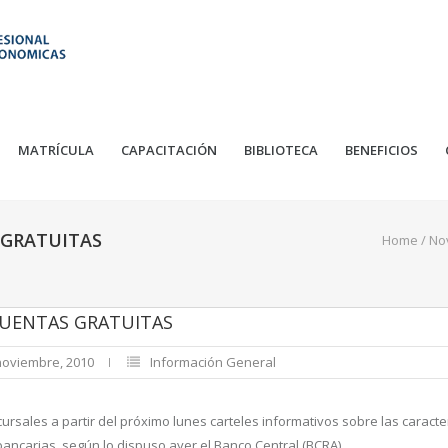
MATRÍCULA
CAPACITACIÓN
BIBLIOTECA
BENEFICIOS
 GRATUITAS
Home
/
No
CUENTAS GRATUITAS
 noviembre, 2010
Información General
rsales a partir del próximo lunes carteles informativos sobre las caracter
ancarias, según lo dispuso ayer el Banco Central (BCRA).