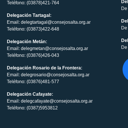
Del
Teléfono: (03878)421-764
De 
Delegación Tartagal:
De
Email: delegtartagal@consejosalta.org.ar
De 
Teléfono: (03873)422-648
Del
Delegación Metán:
De 
Email: delegmetan@consejosalta.org.ar
Teléfono: (03876)426-043
Delegación Rosario de la Frontera:
Email: delegrosario@consejosalta.org.ar
Teléfono: (03876)481-577
Delegación Cafayate:
Email: delegcafayate@consejosalta.org.ar
Teléfono: (0387)5953812