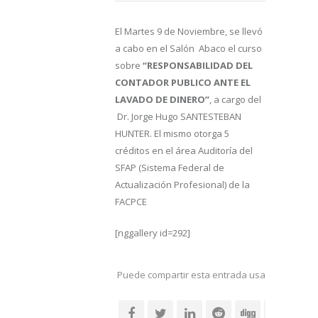
El Martes 9 de Noviembre, se llevó
a cabo en el Salón Abaco el curso
sobre
“RESPONSABILIDAD DEL
CONTADOR PUBLICO ANTE EL
LAVADO DE DINERO”
, a cargo del
Dr. Jorge Hugo SANTESTEBAN
HUNTER.
El mismo otorga 5
créditos en el área Auditoría del
SFAP (Sistema Federal de
Actualización Profesional) de la
FACPCE
[nggallery id=292]
Puede compartir esta entrada usando sus re
social