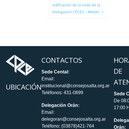
edificación de la sede de la
Delegación CPCES – Metán
CONTACTOS
HOR
DE
Sede Cental:
Email:
ATE
UBICACIÓN
institucional@consejosalta.org.ar
Teléfonos: 431-0899
Sede C
De 08:
Delegación Orán:
17:00 H
Email:
delegoran@consejosalta.org.ar
Delega
Teléfono: (03878)421-764
Orán: