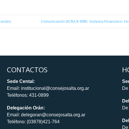
scentes
Comunicación BCRA B 9985. Sistema Financiero. Fes
CONTACTOS
H
Sede Cental:
Sed
Email: institucional@consejosalta.org.ar
De 
Teléfonos: 431-0899
De
Delegación Orán:
De 
Email: delegoran@consejosalta.org.ar
Del
Teléfono: (03878)421-764
De 