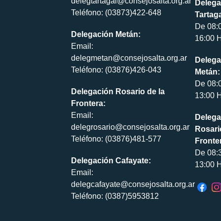
delegtartagal@consejosalta.org.ar
Delega
Teléfono: (03873)422-648
Tartaga
De 08:
Delegación Metán:
16:00 H
Email:
delegmetan@consejosalta.org.ar
Delega
Teléfono: (03876)426-043
Metán:
De 08:
Delegación Rosario de la
13:00 H
Frontera:
Email:
Delega
delegrosario@consejosalta.org.ar
Rosari
Teléfono: (03876)481-577
Fronte
De 08:
Delegación Cafayate:
13:00 H
Email:
delegcafayate@consejosalta.org.ar
Teléfono: (0387)5953812