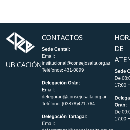
CONTACTOS
HOR
DE
Sede Cental:
Email:
ATE
UBICACIÓN
institucional@consejosalta.org.ar
Teléfonos: 431-0899
Sede C
De 08:
Delegación Orán:
17:00 H
Email:
delegoran@consejosalta.org.ar
Delega
Teléfono: (03878)421-764
Orán:
De 09:
Delegación Tartagal:
17:00 H
Email: