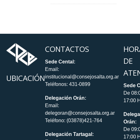
CONTACTOS
HOR
DE
Sede Cental:
Email:
ATE
UBICACIÓN
institucional@consejosalta.org.ar
Teléfonos: 431-0899
Sede C
De 08:
Delegación Orán:
17:00 H
Email:
delegoran@consejosalta.org.ar
Delega
Teléfono: (03878)421-764
Orán:
De 09:
Delegación Tartagal:
17:00 H