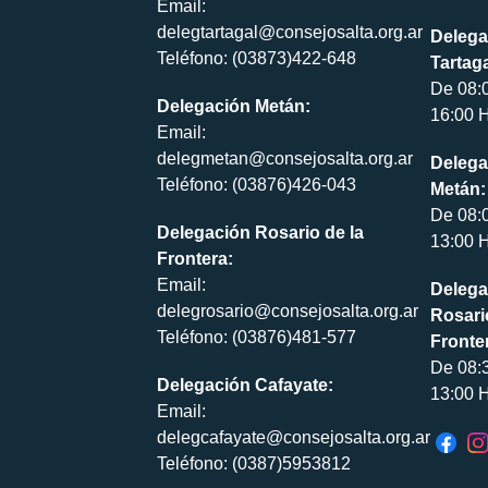
Email:
delegtartagal@consejosalta.org.ar
Delega
Teléfono: (03873)422-648
Tartaga
De 08:
Delegación Metán:
16:00 H
Email:
delegmetan@consejosalta.org.ar
Delega
Teléfono: (03876)426-043
Metán:
De 08:
Delegación Rosario de la
13:00 H
Frontera:
Email:
Delega
delegrosario@consejosalta.org.ar
Rosari
Teléfono: (03876)481-577
Fronte
De 08:
Delegación Cafayate:
13:00 H
Email:
delegcafayate@consejosalta.org.ar
Teléfono: (0387)5953812