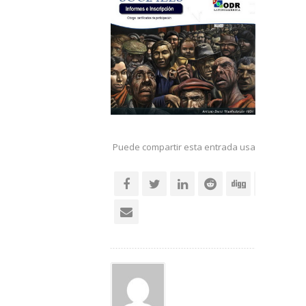
Puede compartir esta entrada usando sus re
social