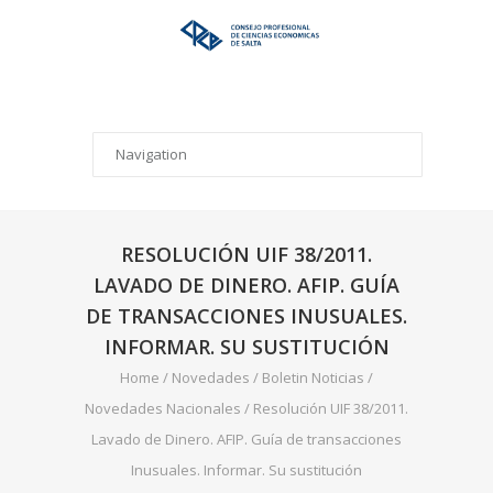
RESOLUCIÓN UIF 38/2011.
LAVADO DE DINERO. AFIP. GUÍA
DE TRANSACCIONES INUSUALES.
INFORMAR. SU SUSTITUCIÓN
Home
/
Novedades
/
Boletin Noticias
/
Novedades Nacionales
/
Resolución UIF 38/2011.
Lavado de Dinero. AFIP. Guía de transacciones
Inusuales. Informar. Su sustitución