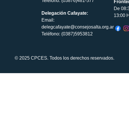
Teléfono: (03876)481-577
Fronte
De 08:
Delegación Cafayate:
13:00 H
Email:
delegcafayate@consejosalta.org.ar
Teléfono: (0387)5953812
© 2025 CPCES. Todos los derechos reservados.