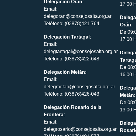
Delegación Orán:
17:00 H
Email:
delegoran@consejosalta.org.ar
Delega
Teléfono: (03878)421-764
Orán:
De 09:
Delegación Tartagal:
17:00 H
Email:
delegtartagal@consejosalta.org.ar
Delega
Teléfono: (03873)422-648
Tartaga
De 08:
Delegación Metán:
16:00 H
Email:
delegmetan@consejosalta.org.ar
Delega
Teléfono: (03876)426-043
Metán:
De 08:
Delegación Rosario de la
13:00 H
Frontera:
Email:
Delega
delegrosario@consejosalta.org.ar
Rosari