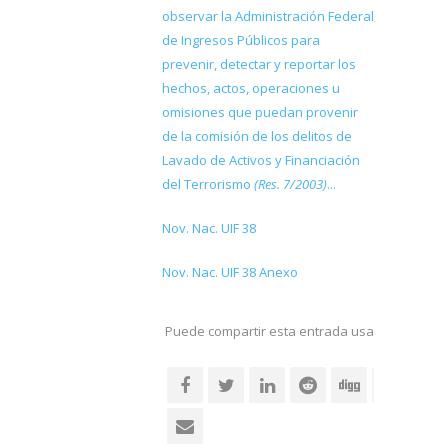
observar la Administración Federal
de Ingresos Públicos para
prevenir, detectar y reportar los
hechos, actos, operaciones u
omisiones que puedan provenir
de la comisión de los delitos de
Lavado de Activos y Financiación
del Terrorismo
(Res. 7/2003)
...
Nov. Nac. UIF 38
Nov. Nac. UIF 38 Anexo
Puede compartir esta entrada usando sus re
social