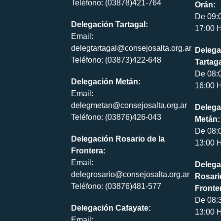
Teléfono: (03878)421-764
Orán:
De 09:
Delegación Tartagal:
17:00 H
Email:
delegtartagal@consejosalta.org.ar
Delega
Teléfono: (03873)422-648
Tartaga
De 08:
Delegación Metán:
16:00 H
Email:
delegmetan@consejosalta.org.ar
Delega
Teléfono: (03876)426-043
Metán:
De 08:
Delegación Rosario de la
13:00 H
Frontera:
Email:
Delega
delegrosario@consejosalta.org.ar
Rosari
Teléfono: (03876)481-577
Fronte
De 08:
Delegación Cafayate:
13:00 H
Email: