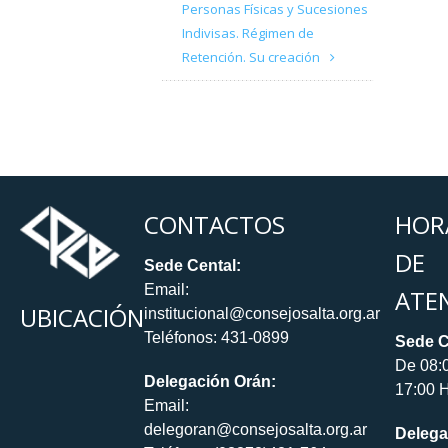
Personas Físicas y Sucesiones
Indivisas. Régimen de
Retención. Su creación
CONTACTOS
HOR
DE
Sede Cental:
Email:
ATE
UBICACIÓN
institucional@consejosalta.org.ar
Teléfonos: 431-0899
Sede C
De 08:
Delegación Orán:
17:00 H
Email:
delegoran@consejosalta.org.ar
Delega