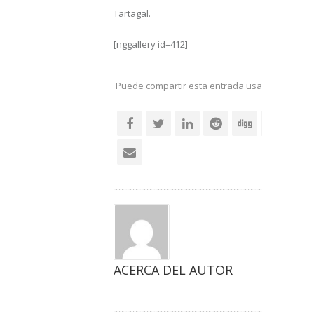
Tartagal.
[nggallery id=412]
Puede compartir esta entrada usando sus re
social
ACERCA DEL AUTOR