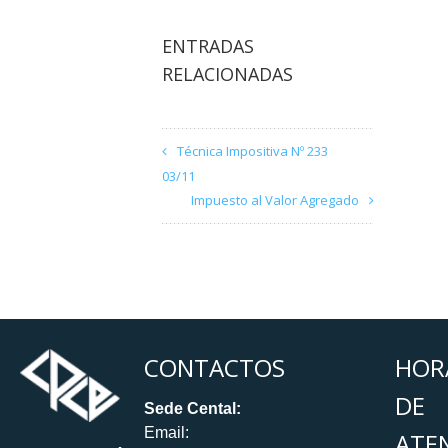
ENTRADAS
RELACIONADAS
Técnica Impositiva Nº 233
03/11
Impuesto al Valor Agregado
CONTACTOS
HOR
DE
Sede Cental:
Email:
ATE