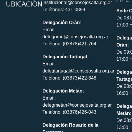
UBICACIÓN
institucional@consejosalta.org.ar
Teléfonos: 431-0899
Sede C
De 08:
Delegación Orán:
17:00 H
Email:
delegoran@consejosalta.org.ar
Delega
Teléfono: (03878)421-764
Orán:
De 09:
Delegación Tartagal:
17:00 H
Email:
delegtartagal@consejosalta.org.ar
Delega
Teléfono: (03873)422-648
Tartaga
De 08:
Delegación Metán:
16:00 H
Email:
delegmetan@consejosalta.org.ar
Delega
Teléfono: (03876)426-043
Metán:
De 08:
Delegación Rosario de la
13:00 H