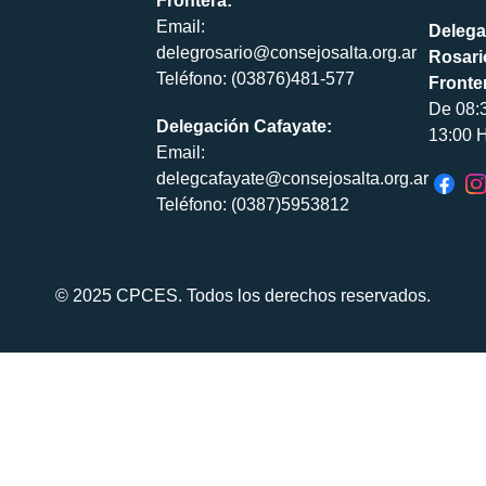
Frontera:
Email:
Delega
delegrosario@consejosalta.org.ar
Rosari
Teléfono: (03876)481-577
Fronte
De 08:
Delegación Cafayate:
13:00 H
Email:
delegcafayate@consejosalta.org.ar
Teléfono: (0387)5953812
© 2025 CPCES. Todos los derechos reservados.