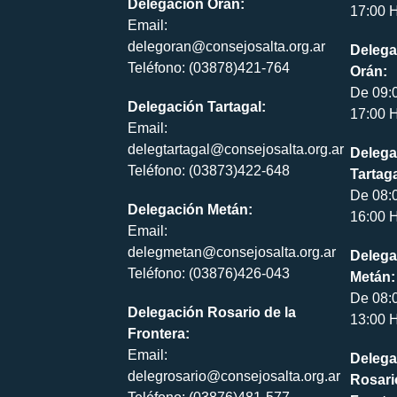
Delegación Orán:
17:00 H
Email:
delegoran@consejosalta.org.ar
Delega
Teléfono: (03878)421-764
Orán:
De 09:
Delegación Tartagal:
17:00 H
Email:
delegtartagal@consejosalta.org.ar
Delega
Teléfono: (03873)422-648
Tartaga
De 08:
Delegación Metán:
16:00 H
Email:
delegmetan@consejosalta.org.ar
Delega
Teléfono: (03876)426-043
Metán:
De 08:
Delegación Rosario de la
13:00 H
Frontera:
Email:
Delega
delegrosario@consejosalta.org.ar
Rosari