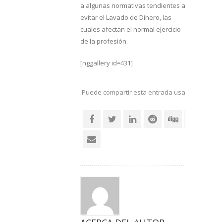
a algunas normativas tendientes a
evitar el Lavado de Dinero, las
cuales afectan el normal ejercicio
de la profesión.
[nggallery id=431]
Puede compartir esta entrada usando sus re
social