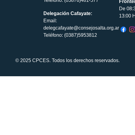
Teléfono: (03876)481-577
Fronte
De 08:
Delegación Cafayate:
13:00 H
Email:
delegcafayate@consejosalta.org.ar
Teléfono: (0387)5953812
© 2025 CPCES. Todos los derechos reservados.