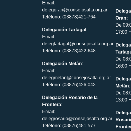
Email:
delegoran@consejosalta.org.ar
Delega
Teléfono: (03878)421-764
Orán:
De 09:
Delegación Tartagal:
17:00 H
Email:
delegtartagal@consejosalta.org.ar
Delega
Teléfono: (03873)422-648
Tartaga
De 08:
Delegación Metán:
16:00 H
Email:
delegmetan@consejosalta.org.ar
Delega
Teléfono: (03876)426-043
Metán:
De 08:
Delegación Rosario de la
13:00 H
Frontera:
Email:
Delega
delegrosario@consejosalta.org.ar
Rosari
Teléfono: (03876)481-577
Fronte