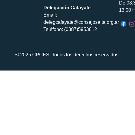
De 08:
Delegación Cafayate:
13:00 H
Email:
delegcafayate@consejosalta.org.ar
Teléfono: (0387)5953812
© 2025 CPCES. Todos los derechos reservados.