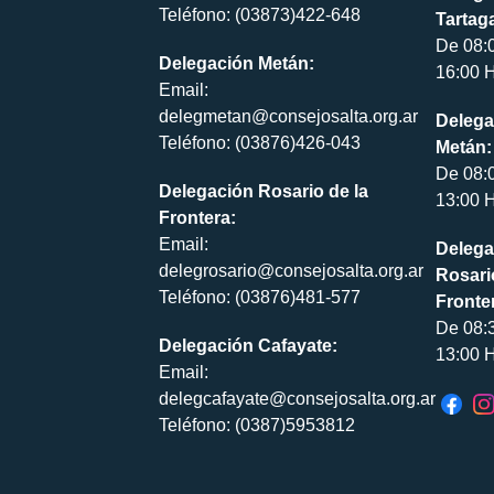
Teléfono: (03873)422-648
Tartaga
De 08:
Delegación Metán:
16:00 H
Email:
delegmetan@consejosalta.org.ar
Delega
Teléfono: (03876)426-043
Metán:
De 08:
Delegación Rosario de la
13:00 H
Frontera:
Email:
Delega
delegrosario@consejosalta.org.ar
Rosari
Teléfono: (03876)481-577
Fronte
De 08:
Delegación Cafayate:
13:00 H
Email:
delegcafayate@consejosalta.org.ar
Teléfono: (0387)5953812