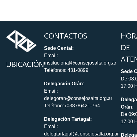
CONTACTOS
HOR
DE
Sede Cental:
Email:
ATE
UBICACIÓN
institucional@consejosalta.org.ar
Teléfonos: 431-0899
Sede C
De 08:
Delegación Orán:
17:00 H
Email:
delegoran@consejosalta.org.ar
Delega
Teléfono: (03878)421-764
Orán:
De 09:
Delegación Tartagal:
17:00 H
Email:
delegtartagal@consejosalta.org.ar
Delega