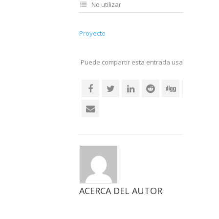
No utilizar
Proyecto
Puede compartir esta entrada usando sus re
social
ACERCA DEL AUTOR