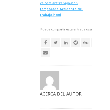
ve.com.ar/Trabajo-por-
temporada-Accidente-de-
trabajo.html
Puede compartir esta entrada usando sus re
social
ACERCA DEL AUTOR