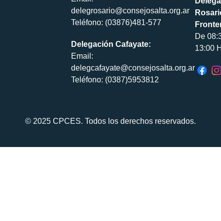
Delega
delegrosario@consejosalta.org.ar
Rosari
Teléfono: (03876)481-577
Fronte
De 08:
Delegación Cafayate:
13:00 H
Email:
delegcafayate@consejosalta.org.ar
Teléfono: (0387)5953812
© 2025 CPCES. Todos los derechos reservados.