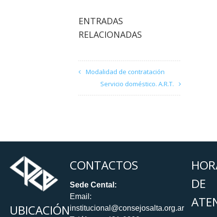
ENTRADAS
RELACIONADAS
Modalidad de contratación
Servicio doméstico. A.R.T.
CONTACTOS
HOR
DE
Sede Cental:
Email:
ATE
UBICACIÓN
institucional@consejosalta.org.ar