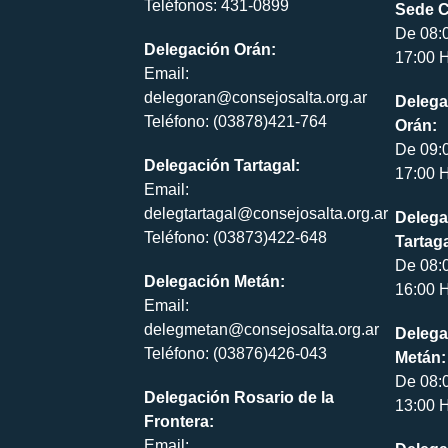
Teléfonos: 431-0899
Sede C
De 08:
Delegación Orán:
17:00 H
Email:
delegoran@consejosalta.org.ar
Delega
Teléfono: (03878)421-764
Orán:
De 09:
Delegación Tartagal:
17:00 H
Email:
delegtartagal@consejosalta.org.ar
Delega
Teléfono: (03873)422-648
Tartaga
De 08:
Delegación Metán:
16:00 H
Email:
delegmetan@consejosalta.org.ar
Delega
Teléfono: (03876)426-043
Metán:
De 08:
Delegación Rosario de la
13:00 H
Frontera:
Email: