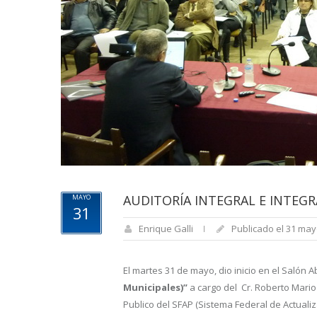
AUDITORÍA INTEGRAL E INTEGR
MAYO
31
Enrique Galli
Publicado el 31 may
El martes 31 de mayo, dio inicio en el Salón 
Municipales)”
a cargo del Cr. Roberto Mar
Publico del SFAP (Sistema Federal de Actuali