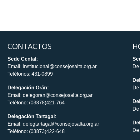
CONTACTOS
H
Sede Cental:
Sed
Email: institucional@consejosalta.org.ar
De 
Teléfonos: 431-0899
De
Delegación Orán:
De 
Email: delegoran@consejosalta.org.ar
Del
Teléfono: (03878)421-764
De 
Delegación Tartagal:
De
Email: delegtartagal@consejosalta.org.ar
De 
Teléfono: (03873)422-648